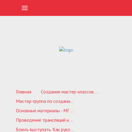
Главная
Создание мастер-классов. Обучающие курсы
Мастер-группа по созданию своего обучающего проекта 1.0
Основные материалы - МГ 1.0
Проведение трансляций и прямых эфиров
Боюсь выступать. Как рукодельнице преодолеть страх публичных выступлений