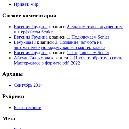
Привет, мир!
Свежие комментарии
Евгения Грудина
к записи
2. Знакомство с внутренним
интерфейсом Senler
Евгения Грудина
к записи
1. Подключаем Senler
Levykina18
к записи
3. Создание чат-бота на
автоматическую выдачу вашего мастер-класса
Евгения Грудина
к записи
1. Подключаем Senler
Айгуль Галлямова
к записи
2. Про чат, обратную связь.
Мастер-класс в формате pdf_2022
Архивы
Сентябрь 2014
Рубрики
Без категории
Мета